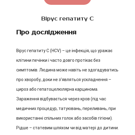
Вірус гепатиту С
Про дослідження
Вірус гепатиту С (HCV) – це інфекція, що уражає
клітини печінки і часто довго протікає без
симптомів. Людина може навіть не здогадуватись
про хворобу, доки не з’являться ускладнення –
цироз або гепатоцелюлярна карцинома.
Зараження відбувається через кров (під час
медичних процедур, татуювань, переливань, при
використанні спільних голок або засобів гігієни).
Рідше – статевим шляхом чи від матері до дитини.