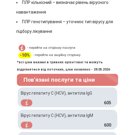
ПЛР кількісний – визначає рівень вірусного
навантаження
ПЛР генотипування – уточнює тип вірусу для
підбору лікування
- перейти на сторінку послуги
-10%
- перейти на акційну сторінку
*всі ціни вказані в гривнях орієнтовні та можуть
відрізнятися від поточних, ціни оновлено - 28.05.2026
Пов'язані послуги та ціни
Вірус гепатиту C (HCV), антитіла IgG
605
Вірус гепатиту C (HCV), антитіла IgM
600