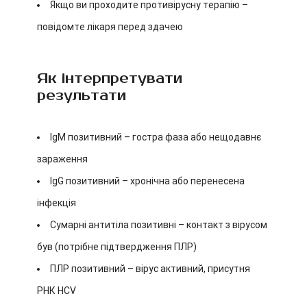
Якщо ви проходите противірусну терапію –
повідомте лікаря перед здачею
Як інтерпретувати
результати
IgM позитивний – гостра фаза або нещодавнє
зараження
IgG позитивний – хронічна або перенесена
інфекція
Сумарні антитіла позитивні – контакт з вірусом
був (потрібне підтвердження ПЛР)
ПЛР позитивний – вірус активний, присутня
РНК HCV