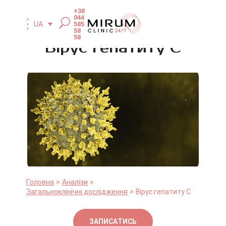
+38
044
585
UA
58
58
Вірус гепатиту C
Головна
Аналізи
Загальноклінічні дослідження
Вірус гепатиту C
ЗАПИСАТИСЬ