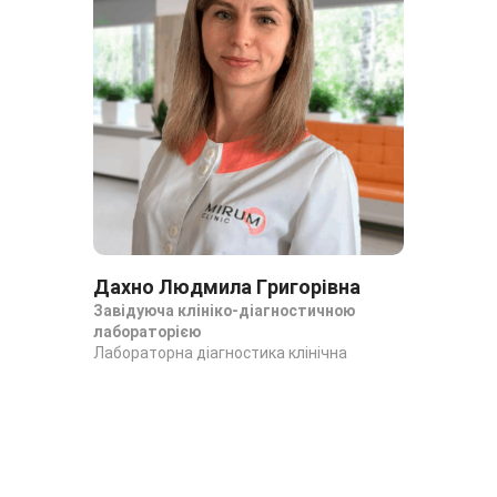
Дахно Людмила Григорівна
Да
Завідуюча клініко-діагностичною
За
лабораторією
ла
Лабораторна діагностика клінічна
Лаб