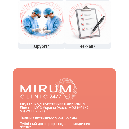
Хірургія
Чек-апи
Лікувально-діагностичний центр MIRUM
Ліцензія МОЗ України (Наказ МОЗ №2642
від 29.11.2021)
Правила внутрішнього розпорядку
Публічний договір про надання медичних
послуг