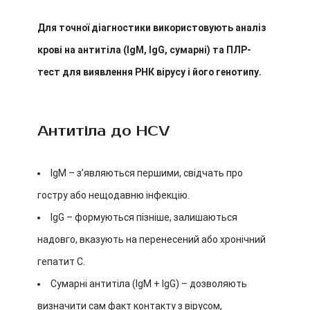
Для точної діагностики використовують аналіз
крові на антитіла (IgM, IgG, сумарні) та ПЛР-
тест для виявлення РНК вірусу і його генотипу.
Антитіла до HCV
IgM – з’являються першими, свідчать про
гостру або нещодавню інфекцію.
IgG – формуються пізніше, залишаються
надовго, вказують на перенесений або хронічний
гепатит С.
Сумарні антитіла (IgM + IgG) – дозволяють
визначити сам факт контакту з вірусом,