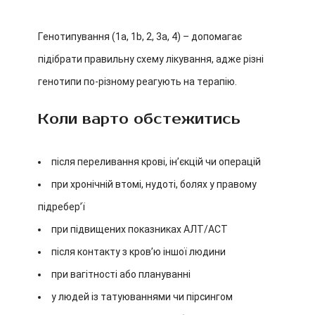
Генотипування (1a, 1b, 2, 3a, 4) – допомагає
підібрати правильну схему лікування, адже різні
генотипи по-різному реагують на терапію.
Коли варто обстежитись
після переливання крові, ін’єкцій чи операцій
при хронічній втомі, нудоті, болях у правому
підребер’ї
при підвищених показниках АЛТ/АСТ
після контакту з кров’ю іншої людини
при вагітності або плануванні
у людей із татуюваннями чи пірсингом