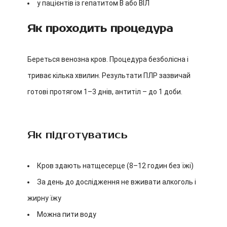
у пацієнтів із гепатитом В або ВІЛ
Як проходить процедура
Береться венозна кров. Процедура безболісна і
триває кілька хвилин. Результати ПЛР зазвичай
готові протягом 1–3 днів, антитіл – до 1 доби.
Як підготуватись
Кров здають натщесерце (8–12 годин без їжі)
За день до дослідження не вживати алкоголь і
жирну їжу
Можна пити воду