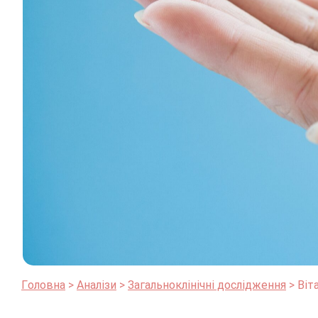
Головна
Аналізи
Загальноклінічні дослідження
Віт