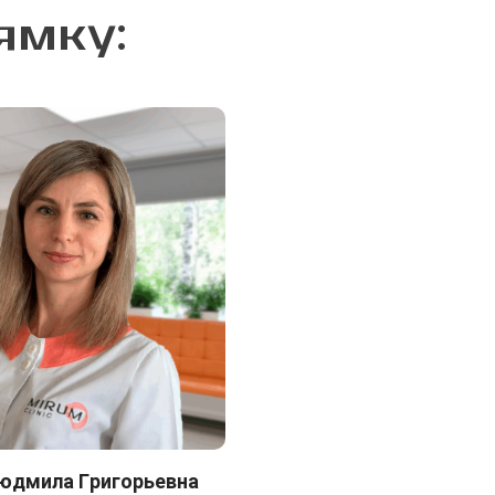
ямку:
юдмила Григорьевна