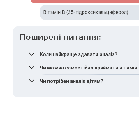
Вітамін D (25-гідроксикальциферол)
Поширені питання:
Коли найкраще здавати аналіз?
Восени та взимку, коли мало сонця, або як
Чи можна самостійно приймати вітамін D
Ні. Передозування може бути шкідливим для
Чи потрібен аналіз дітям?
Так, особливо у періоди активного росту, ко