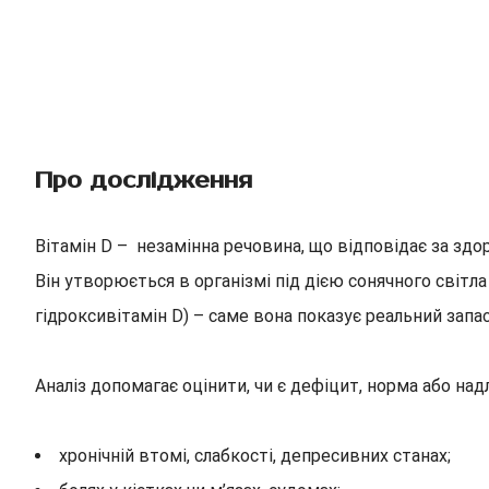
Про дослідження
Вітамін D – незамінна речовина, що відповідає за здор
Він утворюється в організмі під дією сонячного світл
гідроксивітамін D) – саме вона показує реальний запас 
Аналіз допомагає оцінити, чи є дефіцит, норма або над
хронічній втомі, слабкості, депресивних станах;