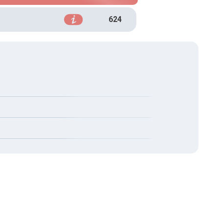
624
татами тесту.