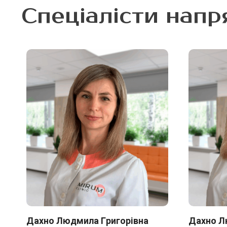
Спеціалісти напр
Дахно Людмила Григорівна
Дахно Л