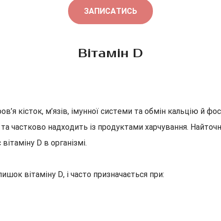
ЗАПИСАТИСЬ
Вітамін D
ов’я кісток, м’язів, імунної системи та обмін кальцію й фо
а та частково надходить із продуктами харчування. Найточ
вітаміну D в організмі.
лишок вітаміну D, і часто призначається при: