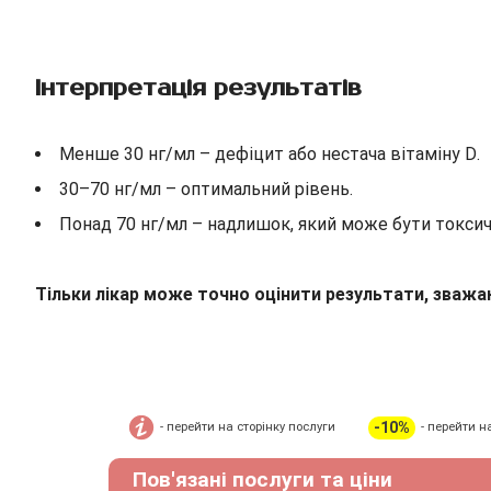
Інтерпретація результатів
Менше 30 нг/мл – дефіцит або нестача вітаміну D.
30–70 нг/мл – оптимальний рівень.
Понад 70 нг/мл – надлишок, який може бути токси
Тільки лікар може точно оцінити результати, зважаю
-10%
- перейти на сторінку послуги
- перейти н
Пов'язані послуги та ціни