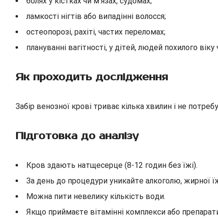
болях у кістках чи м’язах, судомах;
ламкості нігтів або випадінні волосся;
остеопорозі, рахіті, частих переломах;
плануванні вагітності, у дітей, людей похилого віку 
Як проходить дослідження
Забір венозної крові триває кілька хвилин і не потре
Підготовка до аналізу
Кров здають натщесерце (8-12 годин без їжі).
За день до процедури уникайте алкоголю, жирної їж
Можна пити невелику кількість води.
Якщо приймаєте вітамінні комплекси або препарати 