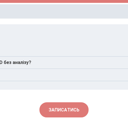
що є симптоми дефіциту.
 без аналізу?
 нирок і серця. Оптимальну дозу визначає лікар за резуль
ли підвищується потреба у кальції та вітаміні D.
ЗАПИСАТИСЬ