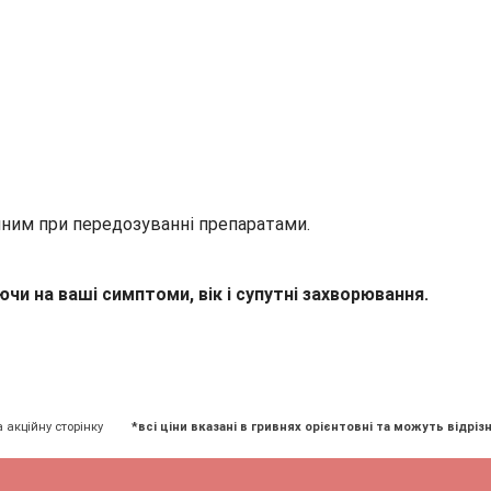
чним при передозуванні препаратами.
чи на ваші симптоми, вік і супутні захворювання.
а акційну сторінку
*всі ціни вказані в гривнях орієнтовні та можуть відрізн