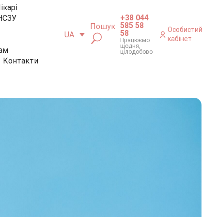
ікарі
+38 044
НСЗУ
585 58
Пошук
Особистий
58
UA
кабінет
Працюємо
щодня,
ам
цілодобово
Контакти