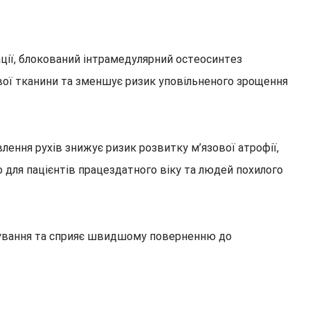
ації, блокований інтрамедулярний остеосинтез
ової тканини та зменшує ризик уповільненого зрощення
лення рухів знижує ризик розвитку м’язової атрофії,
 для пацієнтів працездатного віку та людей похилого
лікування та сприяє швидшому поверненню до