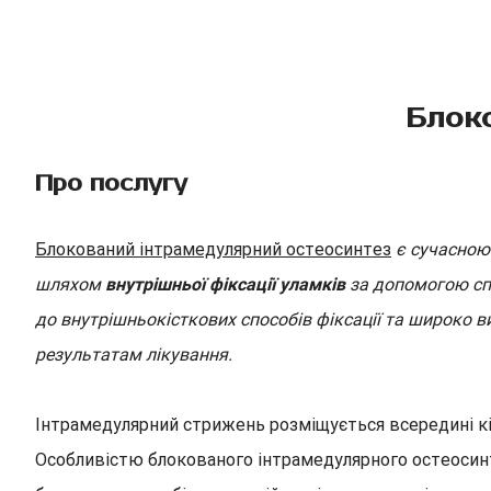
Блок
Про послугу
Блокований інтрамедулярний остеосинтез
є сучасною
шляхом
внутрішньої фіксації уламків
за допомогою спе
до внутрішньокісткових способів фіксації та широко ви
результатам лікування.
Інтрамедулярний стрижень розміщується всередині кі
Особливістю блокованого інтрамедулярного остеосин