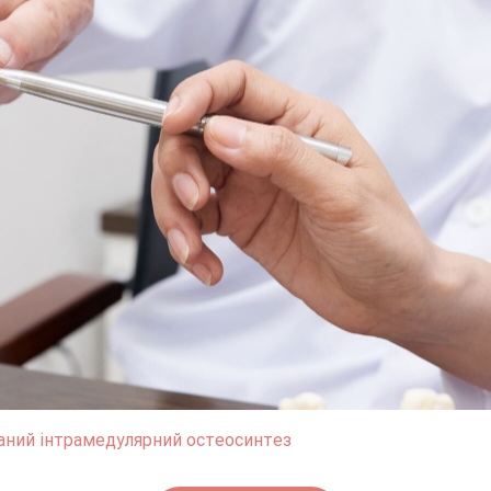
аний інтрамедулярний остеосинтез