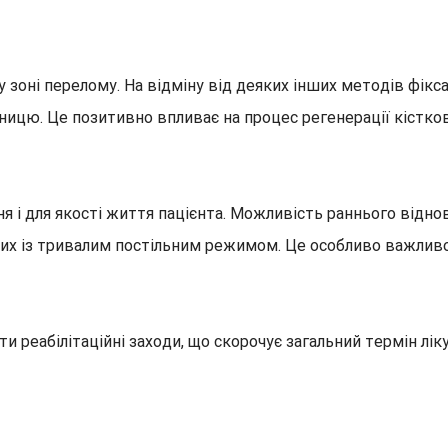
у зоні перелому. На відміну від деяких інших методів фікс
тницю. Це позитивно впливає на процес регенерації кістк
 і для якості життя пацієнта. Можливість раннього віднов
аних із тривалим постільним режимом. Це особливо важливо
ати реабілітаційні заходи, що скорочує загальний термін 