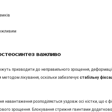
амків
можливим
остеосинтез важливо
можуть призводити до неправильного зрощення, деформацій 
 методом лікування, оскільки забезпечує
стабільну фікса
навантаження розподіляється уздовж осі кістки, що є фі
ового зрощення. Блокування стрижня гвинтами додатково з