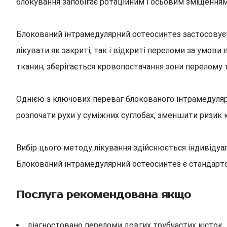
блокування запобігає ротаційним і осьовим зміщенням
Блокований інтрамедулярний остеосинтез застосовує
лікувати як закриті, так і відкриті переломи за умо
тканин, зберігається кровопостачання зони перелому
Однією з ключових переваг блокованого інтрамедуля
розпочати рухи у суміжних суглобах, зменшити ризик 
Вибір цього методу лікування здійснюється індивідуал
Блокований інтрамедулярний остеосинтез є стандартом
Послуга рекомендована якщо
діагностовано переломи довгих трубчастих кісток