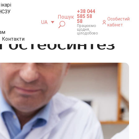
ікарі
+38 044
НСЗУ
585 58
Пошук
Особистий
58
UA
кабінет
Працюємо
щодня,
ам
цілодобово
 остеосинтез
Контакти