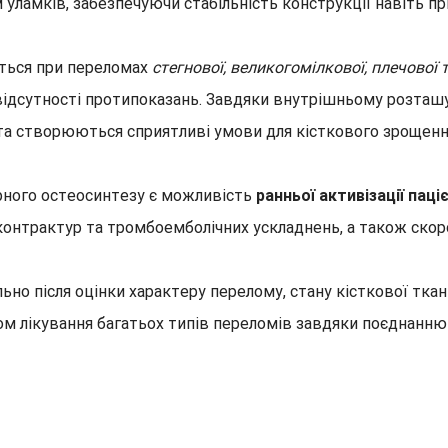
 уламків, забезпечуючи стабільність конструкції навіть п
ться при переломах
стегнової, великогомілкової, плечової 
ви відсутності протипоказань. Завдяки внутрішньому розт
 та створюються сприятливі умови для кісткового зрощенн
рного остеосинтезу є можливість
ранньої активізації паці
контрактур та тромбоемболічних ускладнень, а також скоро
ьно після оцінки характеру перелому, стану кісткової ткани
 лікування багатьох типів переломів завдяки поєднанню на