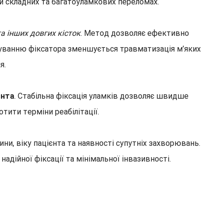
ри складних та багатоуламкових переломах.
та інших довгих кісток
. Метод дозволяє ефективно
ашуванню фіксатора зменшується травматизація м’яких
я.
єнта
. Стабільна фіксація уламків дозволяє швидше
тити терміни реабілітації.
ни, віку пацієнта та наявності супутніх захворювань.
дійної фіксації та мінімальної інвазивності.