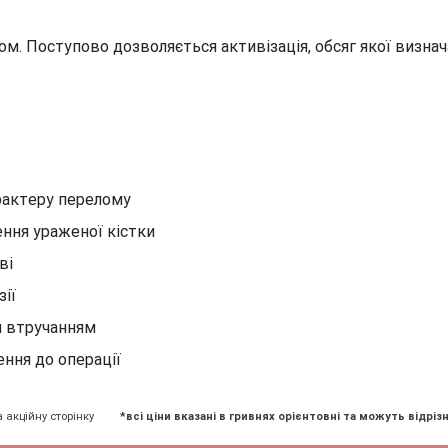
ом. Поступово дозволяється активізація, обсяг якої визна
рактеру перелому
ння ураженої кістки
ві
зії
м втручанням
ння до операції
а акційну сторінку
*всі ціни вказані в гривнях орієнтовні та можуть відрізн