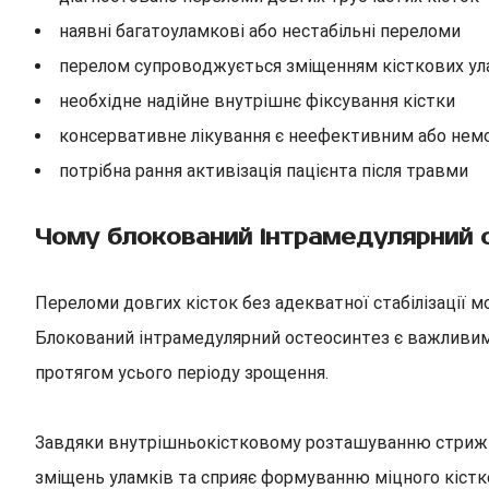
наявні багатоуламкові або нестабільні переломи
перелом супроводжується зміщенням кісткових ул
необхідне надійне внутрішнє фіксування кістки
консервативне лікування є неефективним або не
потрібна рання активізація пацієнта після травми
Чому блокований інтрамедулярний 
Переломи довгих кісток без адекватної стабілізації 
Блокований інтрамедулярний остеосинтез є важливим
протягом усього періоду зрощення.
Завдяки внутрішньокістковому розташуванню стрижня 
зміщень уламків та сприяє формуванню міцного кістк