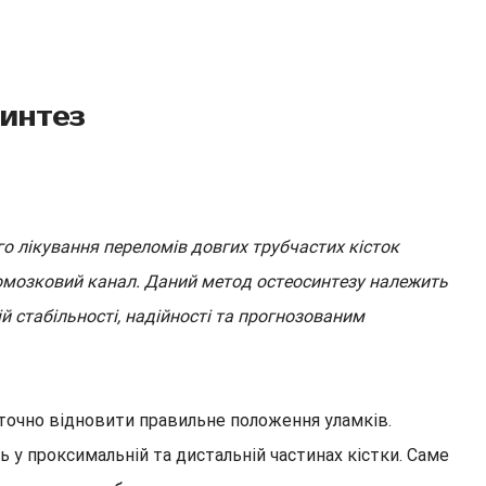
интез
о лікування переломів довгих трубчастих кісток
омозковий канал. Даний метод остеосинтезу належить
й стабільності, надійності та прогнозованим
 точно відновити правильне положення уламків.
ь у проксимальній та дистальній частинах кістки. Саме