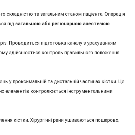
о складністю та загальним станом пацієнта. Операція
ься під
загальною або регіонарною анестезією
.
зріз. Проводиться підготовка каналу з урахуванням
цьому здійснюється контроль правильного положення
ень у проксимальній та дистальній частинах кістки. Це
ючих елементів контролюється інструментальними
лення кістки. Хірургічні рани ушиваються пошарово,