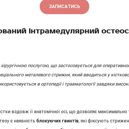
ЗАПИСАТИСЬ
ований інтрамедулярний остеос
 хірургічною послугою, що застосовується для оперативног
ціального металевого стрижня, який вводиться у кістков
користовується в ортопедії і травматології завдяки високі
стки вздовж її анатомічної осі, що дозволяє максимально
тезу є наявність
блокуючих гвинтів
, які фіксують стрижен