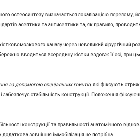
го остеосинтезу визначається локалізацією перелому, йог
дартів асептики та антисептики та, як правило, проводит
 кістковомозкового каналу через невеликий хірургічний ро
бережно вводиться всередину кістки вздовж її осі, при 
ння за допомогою спеціальних гвинтів
, які фіксують стриж
 і забезпечує стабільність конструкції. Положення фіксу
ільності конструкції та правильності анатомічного віднов
в додаткова зовнішня іммобілізація не потрібна.