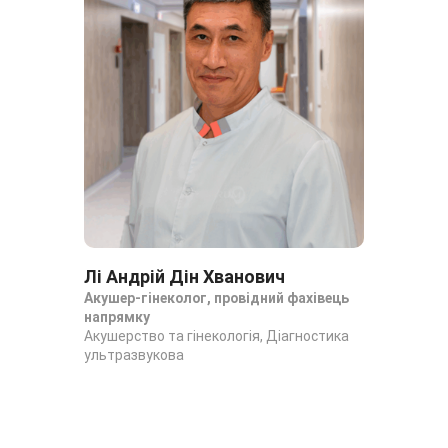
Лі Андрій Дін Хванович
Гі
Акушер-гінеколог, провідний фахівець
Кер
напрямку
Онк
Акушерство та гінекологія, Діагностика
гін
ультразвукова