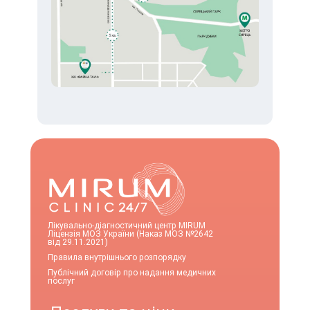
Лікувально-діагностичний центр MIRUM
Ліцензія МОЗ України (Наказ МОЗ №2642
від 29.11.2021)
Правила внутрішнього розпорядку
Публічний договір про надання медичних
послуг