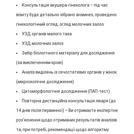
Консультація акушера-гінеколога – під час
візиту буде детально зібрано анамнез, проведено
гінекологічний огляд, огляд молочних залоз
УЗД органів малого таза
УЗД молочних залоз
Забір біологічного матеріалу для дослідження
(за виключенням крові)
Аналіз виділень із сечостатевих органів у жінок
(мікроскопічне дослідження)
Цитоморфологічне дослідження (ПАП-тест)
Повторна дистанційна консультація лікаря (до
14 днів після первинної) – Ви отримаєте експертне
розʼяснення щодо отриманих результатів аналізів
та, при потребі, рекомендації щодо алгоритму