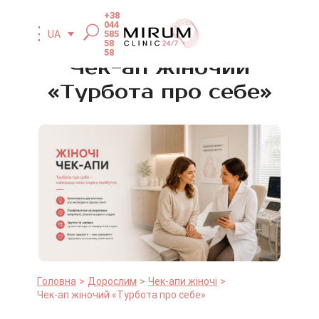
+38
044
585
UA
58
58
Чек-ап жіночий
«Турбота про себе»
Головна
Дорослим
Чек-апи жіночі
Чек-ап жіночий «Турбота про себе»