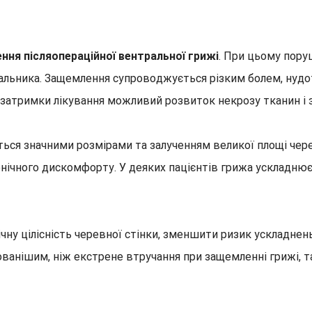
ня післяопераційної вентральної грижі
. При цьому пору
альника. Защемлення супроводжується різким болем, нудо
і затримки лікування можливий розвиток некрозу тканин і 
ться значними розмірами та залученням великої площі чер
онічного дискомфорту. У деяких пацієнтів грижа ускладнює
чну цілісність черевної стінки, зменшити ризик ускладнен
зованішим, ніж екстрене втручання при защемленні грижі,