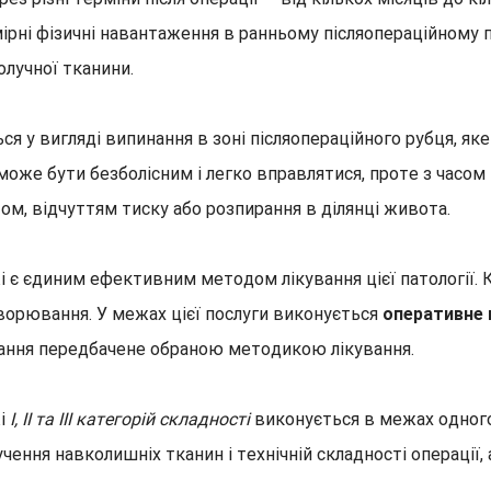
дмірні фізичні навантаження в ранньому післяопераційному 
олучної тканини.
ся у вигляді випинання в зоні післяопераційного рубця, як
 може бути безболісним і легко вправлятися, проте з часо
, відчуттям тиску або розпирання в ділянці живота.
жі є єдиним ефективним методом лікування цієї патології
ворювання. У межах цієї послуги виконується
оперативне в
вання передбачене обраною методикою лікування.
жі
I, II та III категорій складності
виконується в межах одного 
чення навколишніх тканин і технічній складності операції