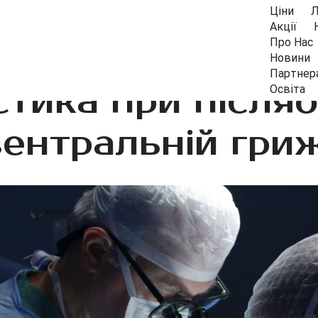
Ціни
Л
Акції
Про Нас
Новини
Партнер
стика при післяо
Освіта
вентральній гриж