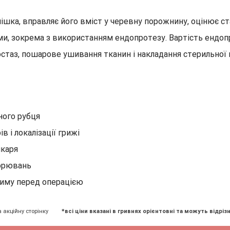
мішка, вправляє його вміст у черевну порожнину, оцінює с
, зокрема з використанням ендопротезу. Вартість ендопро
таз, пошарове ушивання тканин і накладання стерильної п
ного рубця
 і локалізації грижі
ікаря
ворювань
иму перед операцією
а акційну сторінку
*всі ціни вказані в гривнях орієнтовні та можуть відрізн