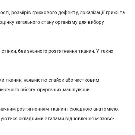
сті, розмірів грижового дефекту, локалізації грижі та
оцінку загального стану організму для вибору
тінки, без значного розтягнення тканин. У таких
и тканин, наявністю спайок або частковим
реного обсягу хірургічних маніпуляцій.
значним розтягненням тканин і складною анатомією.
жуються складними етапами відновлення м’язово-