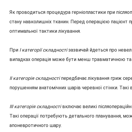
Як проводиться процедура герніопластики при післяопе
стану навколишніх тканин. Перед операцією пацієнт пр
оптимальної тактики лікування.
При
I категорії складності
зазвичай йдеться про невели
випадках операція може бути менш травматичною та 
II категорія складності
передбачає лікування гриж сер
порушенням анатомічних шарів черевної стінки. Такі 
III категорія складності
включає великі післяопераційн
Такі операції потребують детального планування, мо
апоневротичного шару.