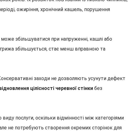
періоді, ожиріння, хронічний кашель, порушення
е може збільшуватися при напруженні, кашлі або
м грижа збільшується, стає менш вправною та
. Консервативні заходи не дозволяють усунути дефект
ідновлення цілісності черевної стінки
без
виду послуги, оскільки відмінності між категоріями
, але не потребують створення окремих сторінок для