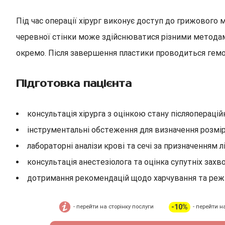
Під час операції хірург виконує доступ до грижового 
черевної стінки може здійснюватися різними методами
окремо. Після завершення пластики проводиться гемос
Підготовка пацієнта
консультація хірурга з оцінкою стану післяоперацій
інструментальні обстеження для визначення розмірів
лабораторні аналізи крові та сечі за призначенням л
консультація анестезіолога та оцінка супутніх зах
дотримання рекомендацій щодо харчування та реж
-10%
- перейти на сторінку послуги
- перейти н