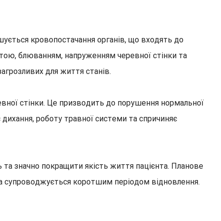
шується кровопостачання органів, що входять до
тою, блюванням, напруженням черевної стінки та
загрозливих для життя станів.
евної стінки. Це призводить до порушення нормальної
 дихання, роботу травної системи та спричиняє
ь та значно покращити якість життя пацієнта. Планове
 та супроводжується коротшим періодом відновлення.