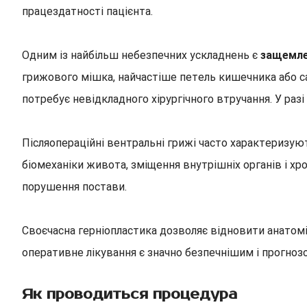
працездатності пацієнта.
Одним із найбільш небезпечних ускладнень є
защемлен
грижового мішка, найчастіше петель кишечника або с
потребує невідкладного хірургічного втручання. У раз
Післяопераційні вентральні грижі часто характеризую
біомеханіки живота, зміщення внутрішніх органів і хр
порушення постави.
Своєчасна герніопластика дозволяє відновити анатомі
оперативне лікування є значно безпечнішим і прогно
Як проводиться процедура