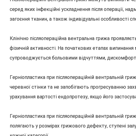
серед яких інфекційні ускладнення після операції, на
загоєння тканин, а також індивідуальні особливості сп
Клінічно післяопераційна вентральна грижа проявляєть
фізичній активності. На початкових етапах випинання
супроводжується больовими відчуттями, дискомфортом
Герніопластика при післяопераційній вентральній гри
черевної стінки та не запобігають прогресуванню зах
урахування вартості ендопротезу, якщо його застосу
Герніопластика при післяопераційній вентральній гри
полягають у розмірах грижового дефекту, ступені залу
кожної категорії.