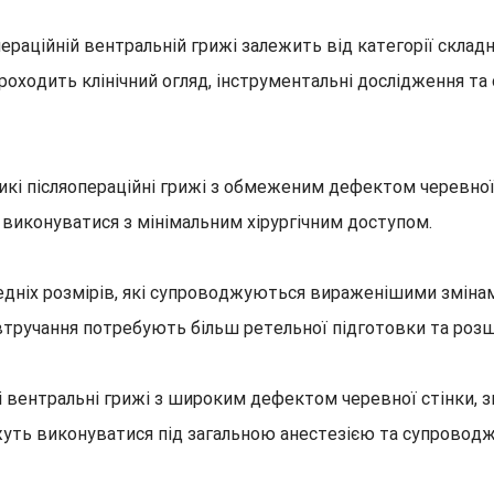
раційній вентральній грижі залежить від категорії складно
оходить клінічний огляд, інструментальні дослідження та 
кі післяопераційні грижі з обмеженим дефектом черевної с
виконуватися з мінімальним хірургічним доступом.
едніх розмірів, які супроводжуються вираженішими змінам
втручання потребують більш ретельної підготовки та розши
і вентральні грижі з широким дефектом черевної стінки, 
жуть виконуватися під загальною анестезією та супровод