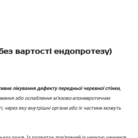
без вартості ендопротезу)
ивне лікування дефекту передньої черевної стінки,
дження або ослаблення м’язово-апоневротичних
і, через яку внутрішні органи або їх частини можуть
ькох років. Їх розвиток пов’язаний із низкою чинників,