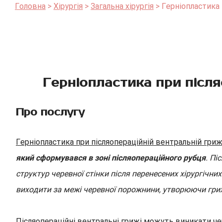
Головна
Хірургія
Загальна хірургія
Герніопластика 
Герніопластика при після
Про послугу
Герніопластика при післяопераційній вентральній гриж
який сформувався в зоні післяопераційного рубця
. Пі
структур черевної стінки після перенесених хірургічни
виходити за межі черевної порожнини, утворюючи гри
Післяопераційні вентральні грижі можуть виникати через