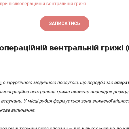
при післяопераційній вентральній грижі
ЗАПИСАТИСЬ
операційній вентральній грижі (
і
є хірургічною медичною послугою, що передбачає
операт
сляопераційна вентральна грижа виникає внаслідок розхо
х втручань. У місці рубця формується зона зниженої міцност
жове випинання.
 різні терміни після операції — від кількох місяців до кіл