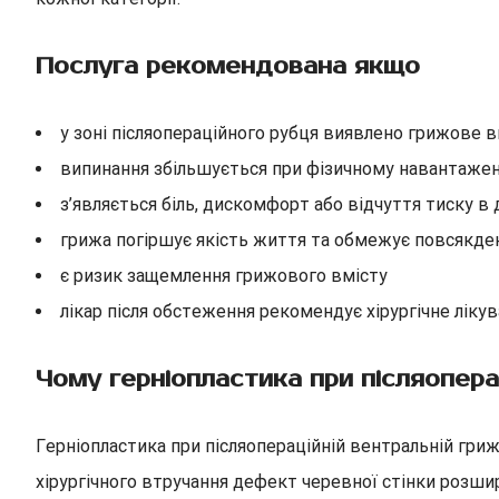
Послуга рекомендована якщо
у зоні післяопераційного рубця виявлено грижове 
випинання збільшується при фізичному навантажен
з’являється біль, дискомфорт або відчуття тиску в 
грижа погіршує якість життя та обмежує повсякде
є ризик защемлення грижового вмісту
лікар після обстеження рекомендує хірургічне ліку
Чому герніопластика при післяопера
Герніопластика при післяопераційній вентральній гри
хірургічного втручання дефект черевної стінки розш