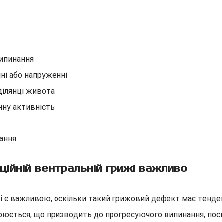
випинання
ні або напруженні
ділянці живота
нну активність
вання
ційній вентральній грижі важливо
жі є важливою, оскільки такий грижовий дефект має тенде
ирюється, що призводить до прогресуючого випинання, пос