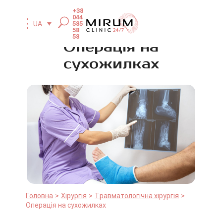
+38
044
585
UA
58
58
Операція на
сухожилках
Головна
Хірургія
Травматологічна хірургія
Операція на сухожилках