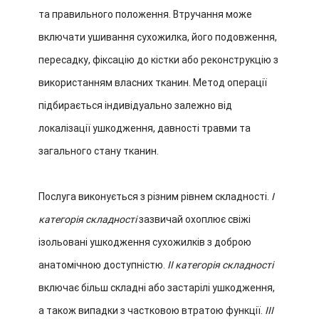
та правильного положення. Втручання може
включати ушивання сухожилка, його подовження,
пересадку, фіксацію до кістки або реконструкцію з
використанням власних тканин. Метод операції
підбирається індивідуально залежно від
локалізації ушкодження, давності травми та
загального стану тканин.
Послуга виконується з різним рівнем складності.
I
категорія складності
зазвичай охоплює свіжі
ізольовані ушкодження сухожилків з доброю
анатомічною доступністю.
II категорія складності
включає більш складні або застарілі ушкодження,
а також випадки з частковою втратою функції.
III