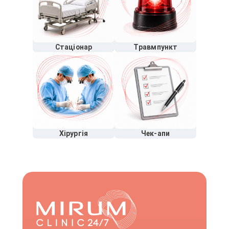
Стаціонар
Травмпункт
Хірургія
Чек-апи