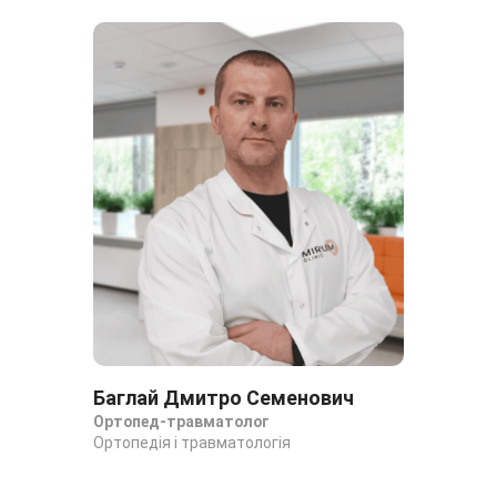
Баглай Дмитро Семенович
Га
Ортопед-травматолог
Ан
Ортопедія і травматологія
Орт
он
Орт