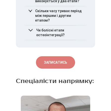
виконується у два етапи?
Так, у більшості випадків
Скільки часу триває період
застосовується
між першим і другим
поетапний підхід для
етапом?
забезпечення надійного
зрощення.
Тривалість залежить від
Чи болісні етапи
швидкості остеоінтеграції
остеоінтеграції?
та індивідуальних
особливостей пацієнта.
Операції виконуються під
анестезією,
післяопераційний
дискомфорт
ЗАПИСАТИСЬ
контролюється
медикаментозно.
Спеціалісти напрямку: