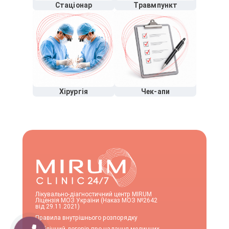
Стаціонар
Травмпункт
Хірургія
Чек-апи
Лікувально-діагностичний центр MIRUM
Ліцензія МОЗ України (Наказ МОЗ №2642
від 29.11.2021)
Правила внутрішнього розпорядку