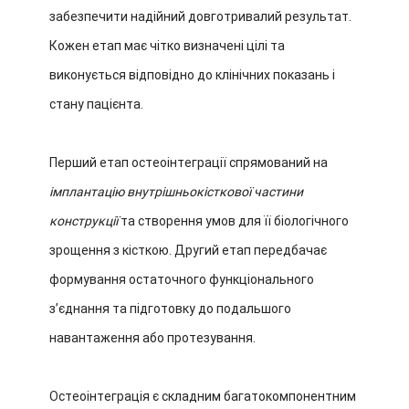
забезпечити надійний довготривалий результат.
Кожен етап має чітко визначені цілі та
виконується відповідно до клінічних показань і
стану пацієнта.
Перший етап остеоінтеграції спрямований на
імплантацію внутрішньокісткової частини
конструкції
та створення умов для її біологічного
зрощення з кісткою. Другий етап передбачає
формування остаточного функціонального
з’єднання та підготовку до подальшого
навантаження або протезування.
Остеоінтеграція є складним багатокомпонентним