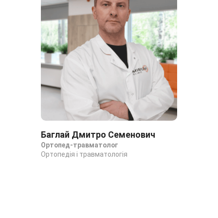
Баглай Дмитро Семенович
Га
Ортопед-травматолог
Ан
Ортопедія і травматологія
Орт
он
Орт