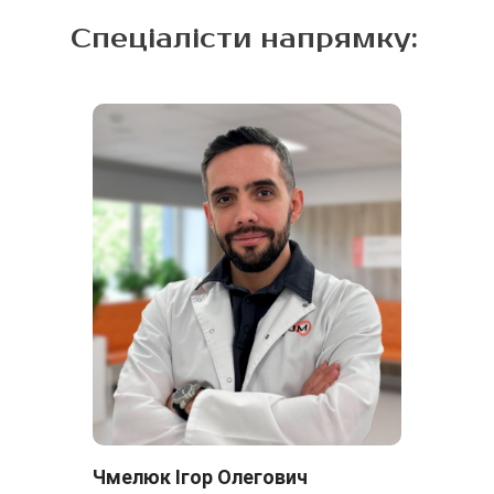
Спеціалісти напрямку:
Чмелюк Ігор Олегович
Ко