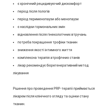
є хронічний рецидивуючий дискомфорт
період після пологів
період перименопаузи або менопаузи
є наслідки гормональних змін
відновлення після гінекологічних втручань
потреба покращення трофіки тканин
зниження якості інтимного життя
комплексна терапія атрофічних станів
лікар рекомендує біорегенеративний метод
лікування
Рішення про проведення PRP-терапії приймається
лікарем після клінічного огляду та оцінки стану
тканин.