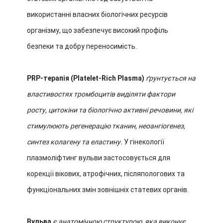
використанні власних біологічних ресурсів
організму, що забезпечує високий профіль
безпеки та добру переносимість.
PRP-терапія (Platelet-Rich Plasma)
ґрунтується на
властивостях тромбоцитів виділяти фактори
росту, цитокіни та біологічно активні речовини, які
стимулюють регенерацію тканин, неоангіогенез,
синтез колагену та еластину.
У гінекології
плазмоліфтинг вульви застосовується для
корекції вікових, атрофічних, післяпологових та
функціональних змін зовнішніх статевих органів.
Вульва
є анатомічною структурою, яка виконує