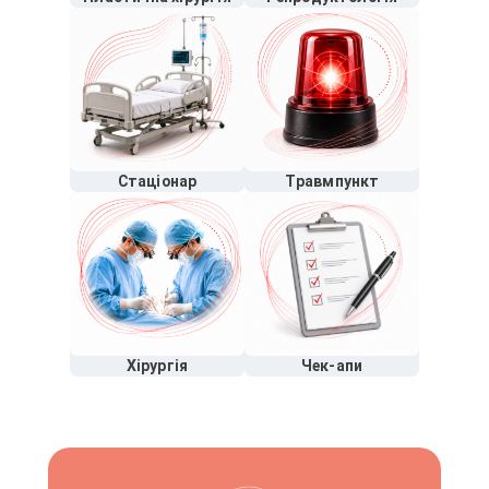
Стаціонар
Травмпункт
Хірургія
Чек-апи