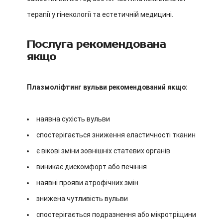
терапії у гінекології та естетичній медицині.
Послуга рекомендована
якщо
Плазмоліфтинг вульви рекомендований якщо:
наявна сухість вульви
спостерігається зниження еластичності тканин
є вікові зміни зовнішніх статевих органів
виникає дискомфорт або печіння
наявні прояви атрофічних змін
знижена чутливість вульви
спостерігається подразнення або мікротріщини