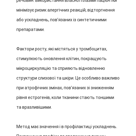
речовин. Використання власної плазми пацієнтки
мінімізує ризик алергічних реакцій, відторгнення
або ускладнень, повʼязаних із синтетичними
препаратами.
Фактори росту, які містяться у тромбоцитах,
стимулюють оновлення клітин, покращують
мікроциркуляцію та сприяють відновленню
структури слизової та шкіри. Це особливо важливо
при атрофічних змінах, повʼязаних зі зниженням
рівня естрогенів, коли тканини стають тоншими
та вразливішими.
Метод має значення і в профілактиці ускладнень.