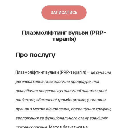
ЗАПИСАТИСЬ
Плазмоліфтинг вульви (PRP-
терапія)
Про послугу
Плазмоліфтинг вульви (PRP-терапія)
–
це сучасна
регенеративна гінекологічна процедура, яка
передбачає введення аутологічної плазми крові
пацієнтки, збагаченої тромбоцитами, у тканини
вульви з метою відновлення, покращення трофіки,
зволоження та функціонального стану зовнішніх
статевих органів.
Метод базується на