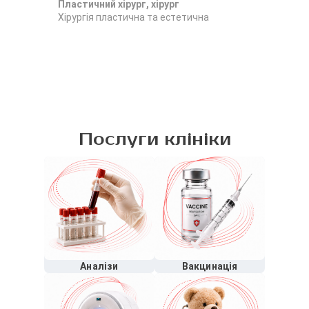
Пластичний хірург, хірург
Хір
Хірургія пластична та естетична
хір
Онк
пла
Послуги клініки
Аналізи
Вакцинація