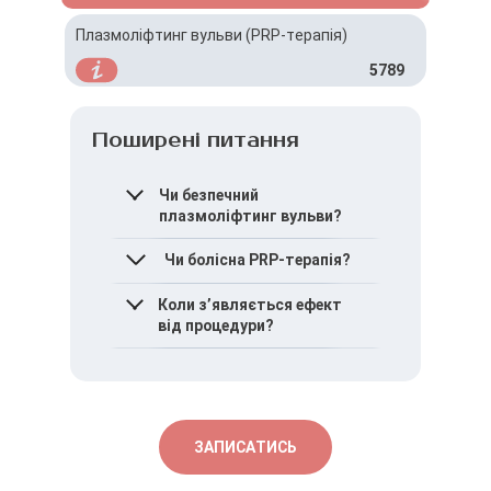
Плазмоліфтинг вульви (PRP-терапія)
5789
Поширені питання
Чи безпечний
плазмоліфтинг вульви?
Процедура є безпечною,
Чи болісна PRP-терапія?
оскільки
використовується власна
Зазвичай застосовується
Коли зʼявляється ефект
плазма пацієнтки.
місцева анестезія, тому
від процедури?
дискомфорт мінімальний.
Перші результати можуть
зʼявлятися поступово
протягом кількох тижнів.
ЗАПИСАТИСЬ