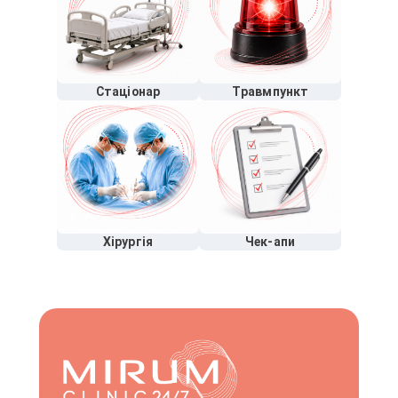
Стаціонар
Травмпункт
Хірургія
Чек-апи