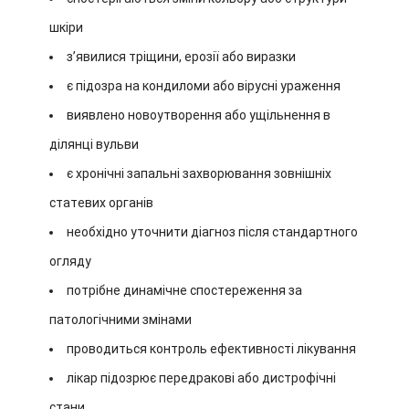
шкіри
зʼявилися тріщини, ерозії або виразки
є підозра на кондиломи або вірусні ураження
виявлено новоутворення або ущільнення в
ділянці вульви
є хронічні запальні захворювання зовнішніх
статевих органів
необхідно уточнити діагноз після стандартного
огляду
потрібне динамічне спостереження за
патологічними змінами
проводиться контроль ефективності лікування
лікар підозрює передракові або дистрофічні
стани