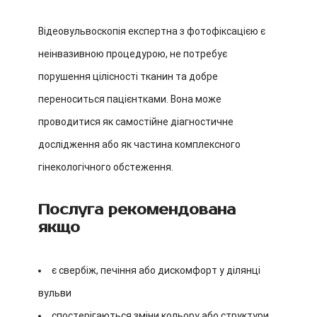
Відеовульвоскопія експертна з фотофіксацією є
неінвазивною процедурою, не потребує
порушення цілісності тканин та добре
переноситься пацієнтками. Вона може
проводитися як самостійне діагностичне
дослідження або як частина комплексного
гінекологічного обстеження.
Послуга рекомендована
якщо
є свербіж, печіння або дискомфорт у ділянці
вульви
спостерігаються зміни кольору або структури