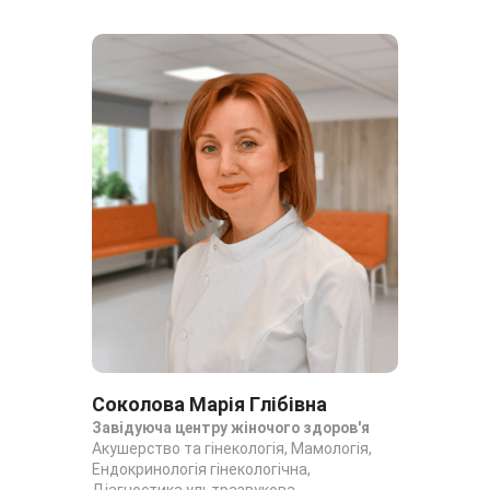
Соколова Марія Глібівна
Гі
Завідуюча центру жіночого здоров'я
Кер
Акушерство та гінекологія, Мамологія,
Онк
Ендокринологія гінекологічна,
гін