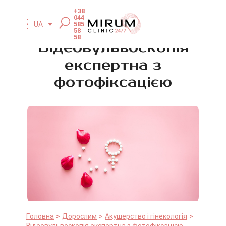
+38
044
585
UA
58
58
Відеовульвоскопія
експертна з
фотофіксацією
Головна
Дорослим
Акушерство і гінекологія