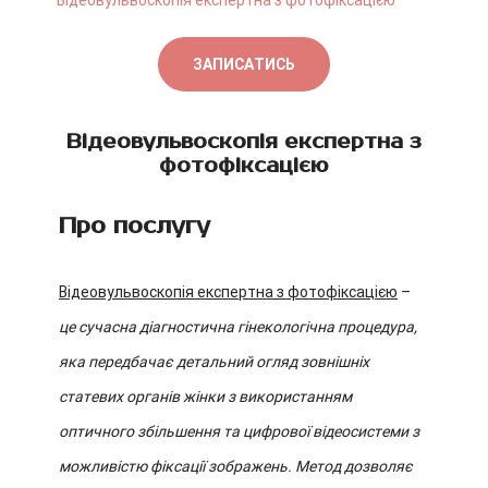
Відеовульвоскопія експертна з фотофіксацією
ЗАПИСАТИСЬ
Відеовульвоскопія експертна з
фотофіксацією
Про послугу
Відеовульвоскопія експертна з фотофіксацією
–
це сучасна діагностична гінекологічна процедура,
яка передбачає детальний огляд зовнішніх
статевих органів жінки з використанням
оптичного збільшення та цифрової відеосистеми з
можливістю фіксації зображень. Метод дозволяє