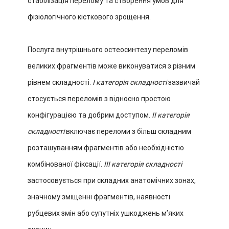
стабілізація перелому та створення умов для
фізіологічного кісткового зрощення.
Послуга внутрішнього остеосинтезу переломів
великих фрагментів може виконуватися з різним
рівнем складності.
І категорія складності
зазвичай
стосується переломів з відносно простою
конфігурацією та добрим доступом.
ІІ категорія
складності
включає переломи з більш складним
розташуванням фрагментів або необхідністю
комбінованої фіксації.
ІІІ категорія складності
застосовується при складних анатомічних зонах,
значному зміщенні фрагментів, наявності
рубцевих змін або супутніх ушкоджень м’яких