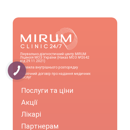
Лікувально-діагностичний центр MIRUM
Ліцензія МОЗ України (Наказ МОЗ №2642
від 29.11.2021)
Правила внутрішнього розпорядку
Публічний договір про надання медичних
послуг
Послуги та ціни
Акції
Лікарі
Партнерам