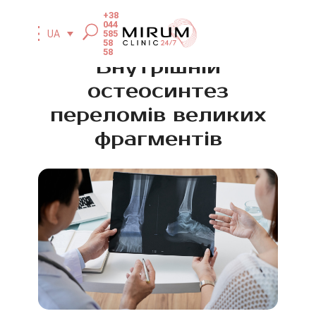
+38
044
585
UA
58
58
Внутрішній
остеосинтез
переломів великих
фрагментів