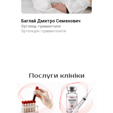
Баглай Дмитро Семенович
Га
Ортопед-травматолог
Ан
Ортопедія і травматологія
Орт
он
Орт
Послуги клініки