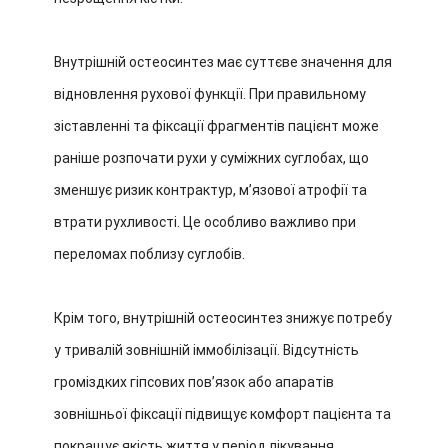
Внутрішній остеосинтез має суттєве значення для
відновлення рухової функції. При правильному
зіставленні та фіксації фрагментів пацієнт може
раніше розпочати рухи у суміжних суглобах, що
зменшує ризик контрактур, м’язової атрофії та
втрати рухливості. Це особливо важливо при
переломах поблизу суглобів.
Крім того, внутрішній остеосинтез знижує потребу
у тривалій зовнішній іммобілізації. Відсутність
громіздких гіпсових пов’язок або апаратів
зовнішньої фіксації підвищує комфорт пацієнта та
покращує якість життя у період лікування.