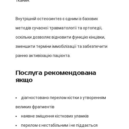
тканин.
Внутрішній остеосинтез є одним із базових
методів сучасної травматології та ортопедії,
оскільки дозволяє відновити функцію кінцівки,
зменшити терміни іммобілізації та забезпечити
ранню активізацію пацієнта.
Послуга рекомендована
якщо
діагностовано перелом кістки з утворенням
великих фрагментів
наявне зміщення кісткових уламків
перелом є нестабільним і не піддається