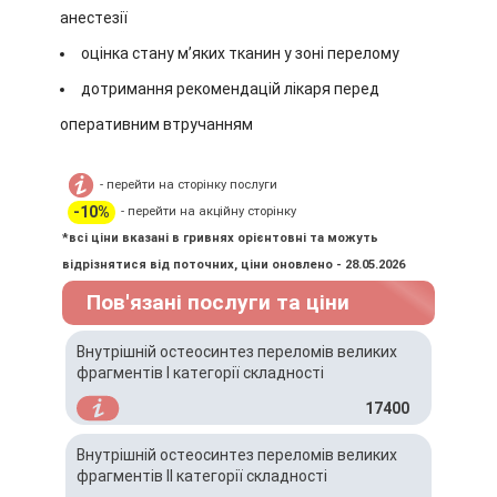
анестезії
оцінка стану м’яких тканин у зоні перелому
дотримання рекомендацій лікаря перед
оперативним втручанням
- перейти на сторінку послуги
-10%
- перейти на акційну сторінку
*всі ціни вказані в гривнях орієнтовні та можуть
відрізнятися від поточних, ціни оновлено - 28.05.2026
Пов'язані послуги та ціни
Внутрішній остеосинтез переломів великих
фрагментів І категорії складності
17400
Внутрішній остеосинтез переломів великих
фрагментів ІІ категорії складності