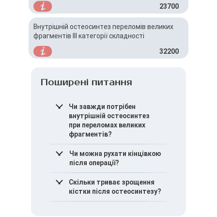
23700
Внутрішній остеосинтез переломів великих
фрагментів ІІІ категорії складності
32200
Поширені питання
Чи завжди потрібен
внутрішній остеосинтез
при переломах великих
фрагментів?
Не у всіх випадках, але при
Чи можна рухати кінцівкою
нестабільних переломах з
після операції?
великими фрагментами
він є методом вибору.
Рухи у суміжних суглобах
Скільки триває зрощення
зазвичай дозволяються
кістки після остеосинтезу?
рано, обсяг навантаження
визначається лікарем.
Тривалість зрощення