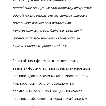
кісткові фрагменти зі зміщенням або
нестабільністю. Суть методу полягає у відкритому
або обмежено відкритому зіставленні уламків з
подальшою їх фіксацією металевими
конструкціями, які розміщуються всередині
організму та забезпечують стабільність до
моменту повного зрощення кістки.
Великі кісткові фрагменти при переломах
зазвичай формуються при травмах значної сили
або внаслідок анатомічних особливостей кістки.
Такі переломи часто супроводжуються
порушенням осі кінцівки, зміщенням уламків,
втратою стабільності та вираженим больовим