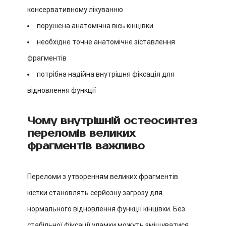
консервативному лікуванню
порушена анатомічна вісь кінцівки
необхідне точне анатомічне зіставлення
фрагментів
потрібна надійна внутрішня фіксація для
відновлення функції
Чому внутрішній остеосинтез
переломів великих
фрагментів важливо
Переломи з утворенням великих фрагментів
кістки становлять серйозну загрозу для
нормального відновлення функції кінцівки. Без
стабільної фіксації уламки можуть зміщуватися