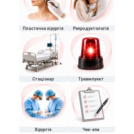
Пластична хірургія
Репродуктологія
Стаціонар
Травмпункт
Хірургія
Чек-апи