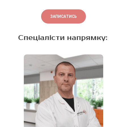
залежить від локалізації
перелому, віку пацієнта та
загального стану
ЗАПИСАТИСЬ
здоров’я.
Спеціалісти напрямку: